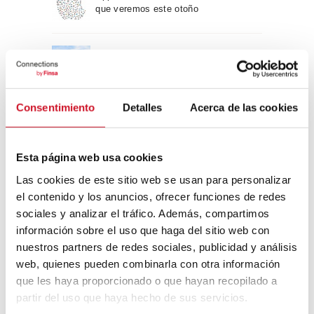
que veremos este otoño
Un viaje por la arquitectura Bauhaus
Consentimiento
Detalles
Acerca de las cookies
Diseño de muebles sostenible:
reciclable y reciclado
Esta página web usa cookies
Conexión con
Las cookies de este sitio web se usan para personalizar
el contenido y los anuncios, ofrecer funciones de redes
CONEXIÓN CON… David
sociales y analizar el tráfico. Además, compartimos
Camba, CEO de Birdmind
información sobre el uso que haga del sitio web con
nuestros partners de redes sociales, publicidad y análisis
web, quienes pueden combinarla con otra información
que les haya proporcionado o que hayan recopilado a
CONEXIÓN CON… Mogu
partir del uso que haya hecho de sus servicios.