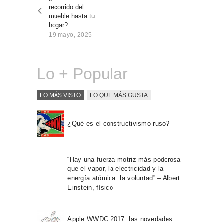
entradas
Sobre Connections
recorrido del
by Finsa
mueble hasta tu
hogar?
Contacto
19 mayo, 2025
Lo + Popular
LO MÁS VISTO
LO QUE MÁS GUSTA
¿Qué es el constructivismo ruso?
“Hay una fuerza motriz más poderosa
que el vapor, la electricidad y la
energía atómica: la voluntad” – Albert
Einstein, físico
Apple WWDC 2017: las novedades