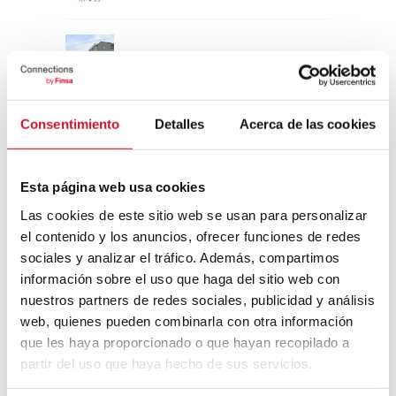
Un viaje por la arquitectura Bauhaus
Consentimiento
Detalles
Acerca de las cookies
Diseño de muebles sostenible:
reciclable y reciclado
Esta página web usa cookies
Conexión con
Las cookies de este sitio web se usan para personalizar
el contenido y los anuncios, ofrecer funciones de redes
CONEXIÓN CON… David
sociales y analizar el tráfico. Además, compartimos
Camba, CEO de Birdmind
información sobre el uso que haga del sitio web con
nuestros partners de redes sociales, publicidad y análisis
web, quienes pueden combinarla con otra información
CONEXIÓN CON… Mogu
que les haya proporcionado o que hayan recopilado a
partir del uso que haya hecho de sus servicios.