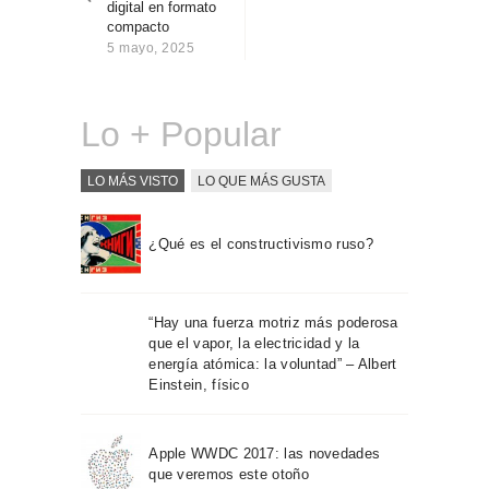
digital en formato
Sobre Connections
compacto
by Finsa
5 mayo, 2025
Contacto
Lo + Popular
LO MÁS VISTO
LO QUE MÁS GUSTA
¿Qué es el constructivismo ruso?
“Hay una fuerza motriz más poderosa
que el vapor, la electricidad y la
energía atómica: la voluntad” – Albert
Einstein, físico
Apple WWDC 2017: las novedades
que veremos este otoño