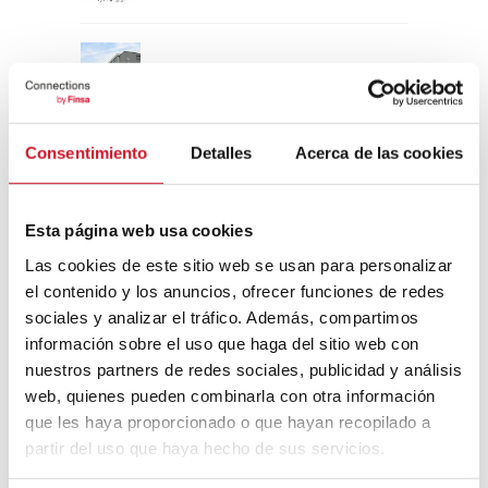
Un viaje por la arquitectura Bauhaus
Consentimiento
Detalles
Acerca de las cookies
Diseño de muebles sostenible:
reciclable y reciclado
Esta página web usa cookies
Conexión con
Las cookies de este sitio web se usan para personalizar
el contenido y los anuncios, ofrecer funciones de redes
CONEXIÓN CON… David
sociales y analizar el tráfico. Además, compartimos
Camba, CEO de Birdmind
información sobre el uso que haga del sitio web con
nuestros partners de redes sociales, publicidad y análisis
web, quienes pueden combinarla con otra información
CONEXIÓN CON… Mogu
que les haya proporcionado o que hayan recopilado a
partir del uso que haya hecho de sus servicios.