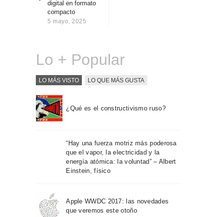
digital en formato
Sobre Connections
compacto
by Finsa
5 mayo, 2025
Contacto
Lo + Popular
LO MÁS VISTO
LO QUE MÁS GUSTA
¿Qué es el constructivismo ruso?
“Hay una fuerza motriz más poderosa
que el vapor, la electricidad y la
energía atómica: la voluntad” – Albert
Einstein, físico
Apple WWDC 2017: las novedades
que veremos este otoño