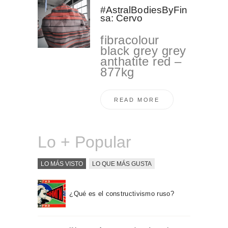
#AstralBodiesByFin
sa: Cervo
fibracolour
black grey grey
anthatite red –
877kg
READ MORE
Lo + Popular
LO MÁS VISTO
LO QUE MÁS GUSTA
¿Qué es el constructivismo ruso?