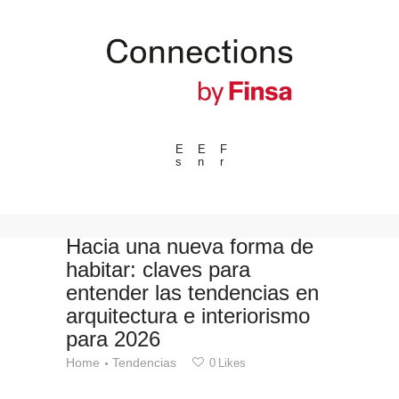
E
E
F
s
n
r
---ENLACES---
Tendencias
Eventos
Hacia una nueva forma de
habitar: claves para
Espacios
entender las tendencias en
Materiales
arquitectura e interiorismo
Tecnologia
para 2026
Conexión con
Home
Tendencias
0
Likes
Colaboraciones