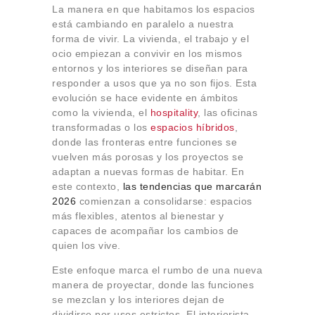
Sobre Connections
La manera en que habitamos los espacios
by Finsa
está cambiando en paralelo a nuestra
forma de vivir. La vivienda, el trabajo y el
Contacto
ocio empiezan a convivir en los mismos
entornos y los interiores se diseñan para
responder a usos que ya no son fijos. Esta
evolución se hace evidente en ámbitos
como la vivienda, el
hospitality
, las oficinas
transformadas o los
espacios híbridos
,
donde las fronteras entre funciones se
vuelven más porosas y los proyectos se
adaptan a nuevas formas de habitar. En
este contexto,
las tendencias que marcarán
2026
comienzan a consolidarse: espacios
más flexibles, atentos al bienestar y
capaces de acompañar los cambios de
quien los vive.
Este enfoque marca el rumbo de una nueva
manera de proyectar, donde las funciones
se mezclan y los interiores dejan de
dividirse por usos estrictos. El interiorista