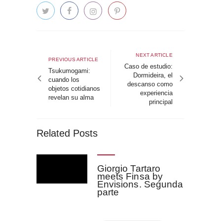
Navegación
de
Next
NEXT ARTICLE
Previous
PREVIOUS ARTICLE
article
Caso de estudio:
entradas
article
Tsukumogami:
Dormideira, el
cuando los
descanso como
objetos cotidianos
experiencia
revelan su alma
principal
Related Posts
Giorgio Tartaro
meets Finsa by
Envisions. Segunda
parte