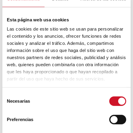
Esta página web usa cookies
Las cookies de este sitio web se usan para personalizar
el contenido y los anuncios, ofrecer funciones de redes
Ver esta publicación en Instagram
sociales y analizar el tráfico. Además, compartimos
información sobre el uso que haga del sitio web con
nuestros partners de redes sociales, publicidad y análisis
web, quienes pueden combinarla con otra información
que les haya proporcionado o que hayan recopilado a
partir del uso que haya hecho de sus servicios.
S
Necesarias
e
l
Una publicación compartida de DesignAgency (@designagency.co)
e
Preferencias
c
c