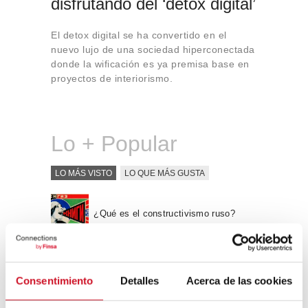
disfrutando del ‘detox digital’
El detox digital se ha convertido en el
nuevo lujo de una sociedad hiperconectada
donde la wificación es ya premisa base en
proyectos de interiorismo.
Lo + Popular
LO MÁS VISTO
LO QUE MÁS GUSTA
¿Qué es el constructivismo ruso?
“Hay una fuerza motriz más poderosa
que el vapor, la electricidad y la
Consentimiento
Detalles
Acerca de las cookies
energía atómica: la voluntad” – Albert
Einstein, físico