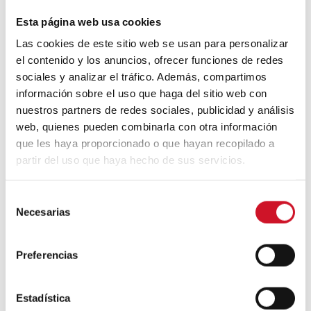
Esta página web usa cookies
Apple WWDC 2017: las novedades
Las cookies de este sitio web se usan para personalizar
que veremos este otoño
el contenido y los anuncios, ofrecer funciones de redes
sociales y analizar el tráfico. Además, compartimos
información sobre el uso que haga del sitio web con
Un viaje por la arquitectura Bauhaus
nuestros partners de redes sociales, publicidad y análisis
web, quienes pueden combinarla con otra información
que les haya proporcionado o que hayan recopilado a
partir del uso que haya hecho de sus servicios.
Diseño de muebles sostenible:
reciclable y reciclado
S
Necesarias
e
Conexión con
l
e
CONEXIÓN CON… David
Preferencias
c
Camba, CEO de Birdmind
c
i
Estadística