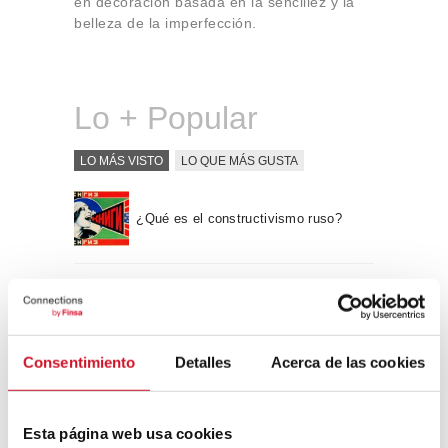
en decoración basada en la sencillez y la
belleza de la imperfección.
Lo + Popular
LO MÁS VISTO
LO QUE MÁS GUSTA
¿Qué es el constructivismo ruso?
“Hay una fuerza motriz más poderosa
que el vapor, la electricidad y la
energía atómica: la voluntad” – Albert
Einstein, físico
Consentimiento
Detalles
Acerca de las cookies
Apple WWDC 2017: las novedades
que veremos este otoño
Esta página web usa cookies