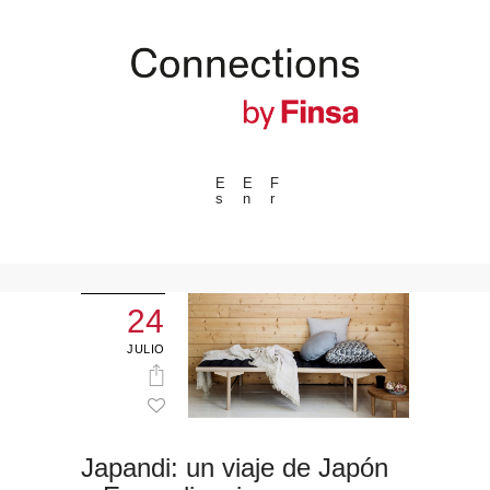
E
E
F
s
n
r
---ENLACES---
Tendencias
Eventos
24
Espacios
JULIO
Materiales
Tecnologia
Conexión con
Japandi: un viaje de Japón
Colaboraciones