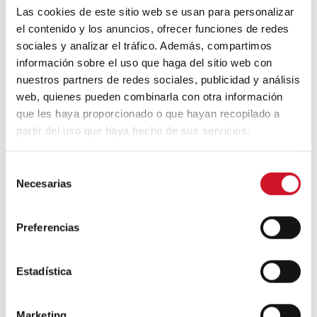
Las cookies de este sitio web se usan para personalizar
el contenido y los anuncios, ofrecer funciones de redes
Un viaje por la arquitectura Bauhaus
sociales y analizar el tráfico. Además, compartimos
información sobre el uso que haga del sitio web con
nuestros partners de redes sociales, publicidad y análisis
web, quienes pueden combinarla con otra información
Diseño de muebles sostenible:
que les haya proporcionado o que hayan recopilado a
reciclable y reciclado
partir del uso que haya hecho de sus servicios.
Conexión con
S
Necesarias
e
CONEXIÓN CON… David
l
Camba, CEO de Birdmind
e
Preferencias
c
c
CONEXIÓN CON… Mogu
i
Estadística
ó
n
Marketing