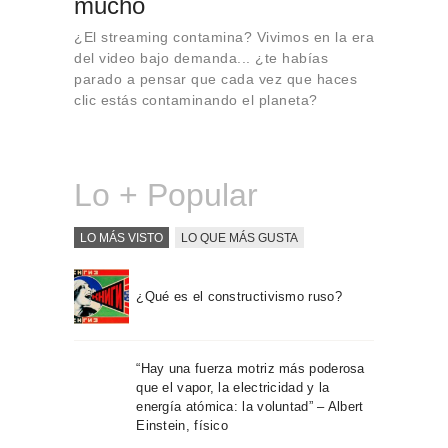
mucho
Sobre Connections
by Finsa
¿El streaming contamina? Vivimos en la era
del video bajo demanda... ¿te habías
Contacto
parado a pensar que cada vez que haces
clic estás contaminando el planeta?
Lo + Popular
LO MÁS VISTO
LO QUE MÁS GUSTA
¿Qué es el constructivismo ruso?
“Hay una fuerza motriz más poderosa
que el vapor, la electricidad y la
energía atómica: la voluntad” – Albert
Einstein, físico