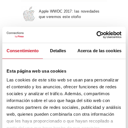
Apple WWDC 2017: las novedades
que veremos este otoño
Un viaje por la arquitectura Bauhaus
Consentimiento
Detalles
Acerca de las cookies
Diseño de muebles sostenible:
reciclable y reciclado
Esta página web usa cookies
Las cookies de este sitio web se usan para personalizar
Conexión con
el contenido y los anuncios, ofrecer funciones de redes
sociales y analizar el tráfico. Además, compartimos
CONEXIÓN CON… David
información sobre el uso que haga del sitio web con
Camba, CEO de Birdmind
nuestros partners de redes sociales, publicidad y análisis
web, quienes pueden combinarla con otra información
que les haya proporcionado o que hayan recopilado a
CONEXIÓN CON… Mogu
partir del uso que haya hecho de sus servicios.