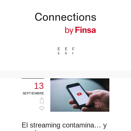
E
E
F
s
n
r
---ENLACES---
Tendencias
Eventos
13
Espacios
SEPTIEMBRE
Materiales
Tecnologia
Conexión con
El streaming contamina… y
Colaboraciones