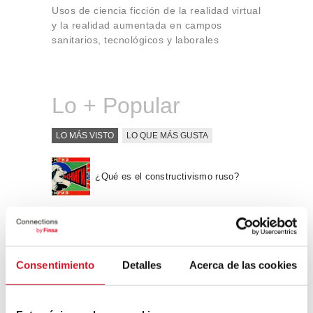
Usos de ciencia ficción de la realidad virtual
y la realidad aumentada en campos
sanitarios, tecnológicos y laborales
Lo + Popular
LO MÁS VISTO
LO QUE MÁS GUSTA
¿Qué es el constructivismo ruso?
“Hay una fuerza motriz más poderosa
que el vapor, la electricidad y la
energía atómica: la voluntad” – Albert
Consentimiento
Detalles
Acerca de las cookies
Einstein, físico
Apple WWDC 2017: las novedades