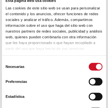
Esta página web usa cookies
que veremos este otoño
Las cookies de este sitio web se usan para personalizar
el contenido y los anuncios, ofrecer funciones de redes
sociales y analizar el tráfico. Además, compartimos
Un viaje por la arquitectura Bauhaus
información sobre el uso que haga del sitio web con
nuestros partners de redes sociales, publicidad y análisis
web, quienes pueden combinarla con otra información
Diseño de muebles sostenible:
que les haya proporcionado o que hayan recopilado a
reciclable y reciclado
partir del uso que haya hecho de sus servicios.
Conexión con
S
Necesarias
e
CONEXIÓN CON… David
l
Camba, CEO de Birdmind
e
Preferencias
c
c
i
Estadística
CONEXIÓN CON… Mogu
ó
n