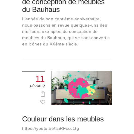
de conception de meubles
Qui sommes-nous
du Bauhaus
Contact
L’année de son centième anniversaire,
nous passons en revue quelques-uns des
meilleurs exemples de conception de
meubles du Bauhaus, qui se sont convertis
en icônes du XXème siècle.
11
FÉVRIER
Couleur dans les meubles
https://youtu.be/tsiRFccc1tg