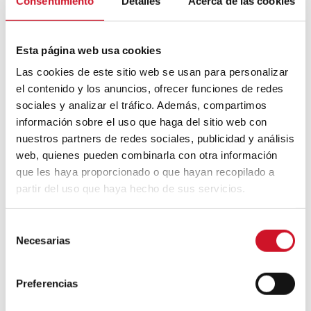
Consentimiento
Detalles
Acerca de las cookies
14
Esta página web usa cookies
MARS
Las cookies de este sitio web se usan para personalizar
el contenido y los anuncios, ofrecer funciones de redes
sociales y analizar el tráfico. Además, compartimos
información sobre el uso que haga del sitio web con
Conception de meubles
nuestros partners de redes sociales, publicidad y análisis
durable : recyclable et
web, quienes pueden combinarla con otra información
recyclée
que les haya proporcionado o que hayan recopilado a
partir del uso que haya hecho de sus servicios.
La conscience écologique s’est installée et
nous prêtons de plus en plus attention à ce
qui nous entoure. Si vous voulez apporter
S
une touche écolo à votre maison, optez
Necesarias
e
pour ces meubles qui, même s’il n’y parait
l
pas, sont créés à partir de matériaux
e
recyclés.
Preferencias
c
c