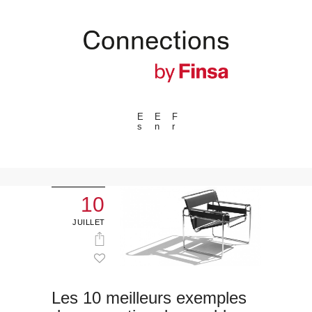
E
E
F
s
n
r
---ENLACES---
Tendances
Événements
10
Espaces
JUILLET
Matériels
Technologie
Connexion avec
Les 10 meilleurs exemples
Collaborations