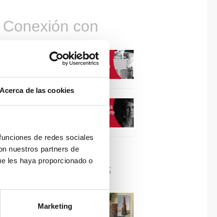
Conexión con
CONEXIÓN CON… David
Camba, CEO de Birdmind
Acerca de las cookies
CONEXIÓN CON… Mogu
 funciones de redes sociales
con nuestros partners de
ue les haya proporcionado o
Colaboraciones
#ViernesDeInspiración |
Marketing
Artistas en madera | José