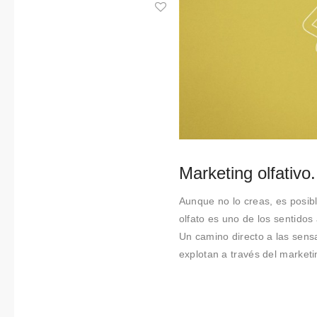
Colabora
ciones
Sobre
Connectio
ns by
Finsa
Marketing olfativo
Contacto
Aunque no lo creas, es posibl
olfato es uno de los sentido
Un camino directo a las sen
explotan a través del marketin