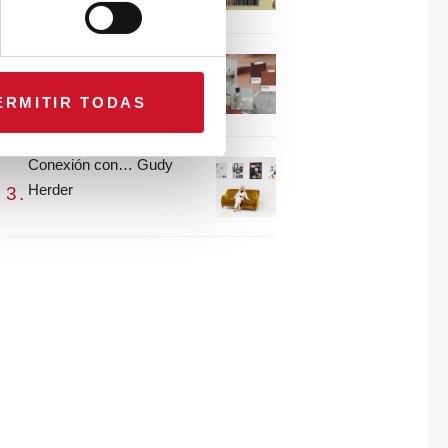
María Guijarro
#ViernesDeInspiración |
Artistas en madera |
ERMITIR TODAS
Eguzkiñe Egaña
Conexión con… Gudy
Herder