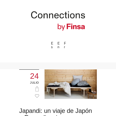
E
E
F
s
n
r
---ENLACES---
Tendencias
Eventos
24
Espacios
JULIO
Materiales
Tecnologia
Conexión con
Japandi: un viaje de Japón
Colaboraciones