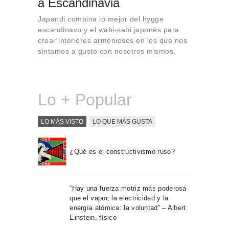
a Escandinavia
Sobre Connections
by Finsa
Japandi combina lo mejor del hygge
escandinavo y el wabi-sabi japonés para
Contacto
crear interiores armoniosos en los que nos
sintamos a gusto con nosotros mismos.
Lo + Popular
LO MÁS VISTO
LO QUE MÁS GUSTA
¿Qué es el constructivismo ruso?
“Hay una fuerza motriz más poderosa
que el vapor, la electricidad y la
energía atómica: la voluntad” – Albert
Einstein, físico