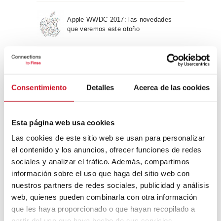
Apple WWDC 2017: las novedades
que veremos este otoño
Un viaje por la arquitectura Bauhaus
Consentimiento
Detalles
Acerca de las cookies
Diseño de muebles sostenible:
reciclable y reciclado
Esta página web usa cookies
Las cookies de este sitio web se usan para personalizar
Conexión con
el contenido y los anuncios, ofrecer funciones de redes
sociales y analizar el tráfico. Además, compartimos
CONEXIÓN CON… David
información sobre el uso que haga del sitio web con
Camba, CEO de Birdmind
nuestros partners de redes sociales, publicidad y análisis
web, quienes pueden combinarla con otra información
que les haya proporcionado o que hayan recopilado a
CONEXIÓN CON… Mogu
partir del uso que haya hecho de sus servicios.