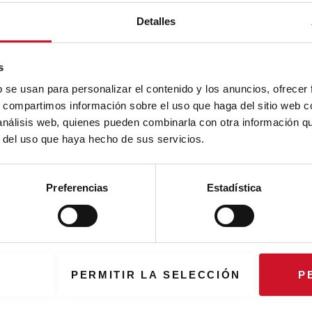
Detalles
s
b se usan para personalizar el contenido y los anuncios, ofrecer
s, compartimos información sobre el uso que haga del sitio web 
 análisis web, quienes pueden combinarla con otra información q
nsa : Auria
r del uso que haya hecho de sus servicios.
-Z – 660 kg
Preferencias
Estadística
PERMITIR LA SELECCIÓN
P