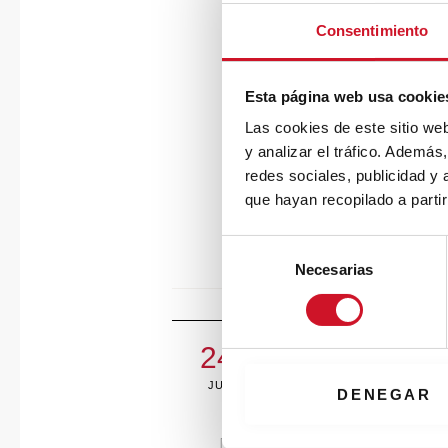
Consentimiento
Esta página web usa cookie
Las cookies de este sitio we
y analizar el tráfico. Ademá
redes sociales, publicidad y
#AstralBodiesByFi
que hayan recopilado a parti
Fibracolour Noir E-Z Jaune E
S
Necesarias
e
l
e
c
24
c
JUIN
i
DENEGAR
ó
n