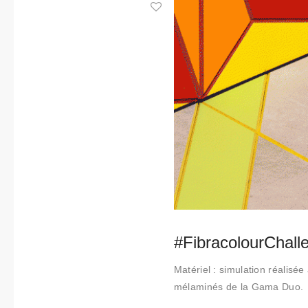
Collabora
tions
Qui
sommes-
nous
Contact
#FibracolourChalle
Matériel : simulation réalisé
mélaminés de la Gama Duo.