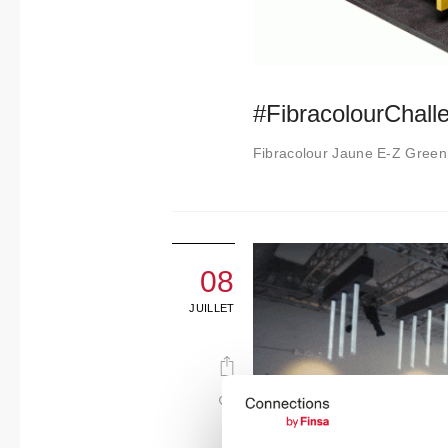
#FibracolourChalle
Fibracolour Jaune E-Z Gree
08
JUILLET