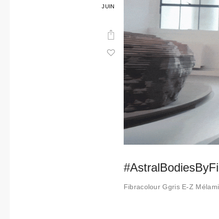
JUIN
#AstralBodiesByFi
Fibracolour Ggris E-Z Mélam