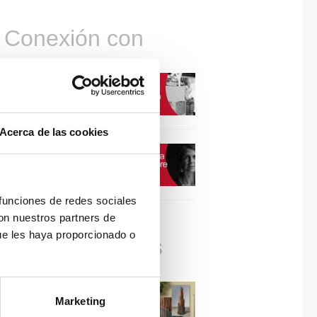
Conexión con
CONEXIÓN CON… David
Camba, CEO de Birdmind
Acerca de las cookies
CONEXIÓN CON… Mogu
 funciones de redes sociales
con nuestros partners de
ue les haya proporcionado o
Colaboraciones
#ViernesDeInspiración |
Marketing
Artistas en madera | José