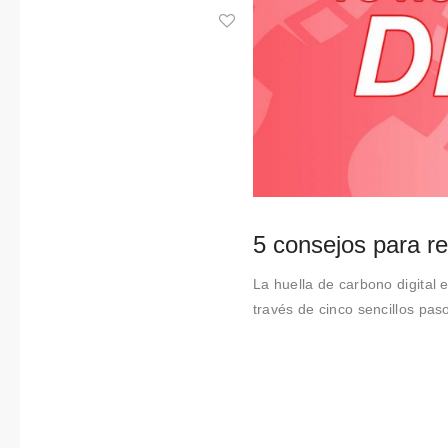
Colabora
ciones
Sobre
Connectio
ns by
Finsa
5 consejos para re
Contacto
La huella de carbono digital e
través de cinco sencillos pas