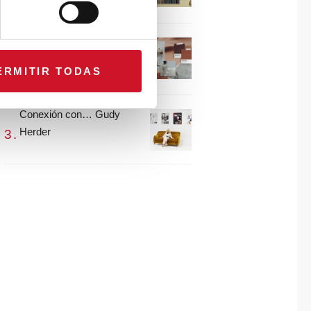
María Guijarro
#ViernesDeInspiración |
Artistas en madera |
ERMITIR TODAS
Eguzkiñe Egaña
Conexión con… Gudy
Herder