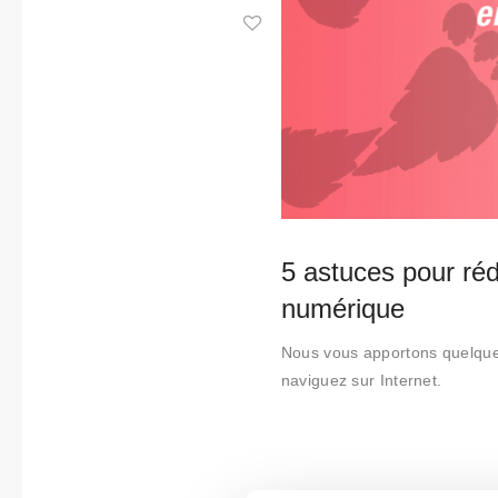
Collabora
tions
Qui
sommes-
nous
Contact
5 astuces pour ré
numérique
Nous vous apportons quelques
naviguez sur Internet.