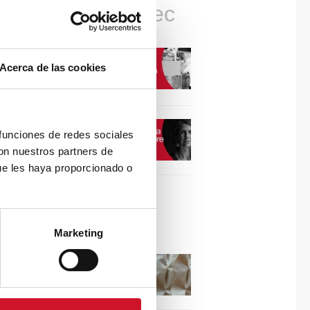
Connexions avec
CONNEXION AVEC…
Acerca de las cookies
David Camba, PDG de
Birdmind
CONNEXION AVEC…
 funciones de redes sociales
Mogu
con nuestros partners de
ue les haya proporcionado o
Collaborations
Marketing
Puisez l’inspiration dans
les reliefs