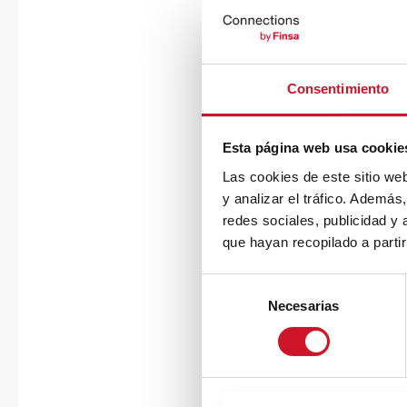
Consentimiento
Esta página web usa cookie
Las cookies de este sitio we
y analizar el tráfico. Ademá
redes sociales, publicidad y
que hayan recopilado a parti
S
Necesarias
e
l
e
c
c