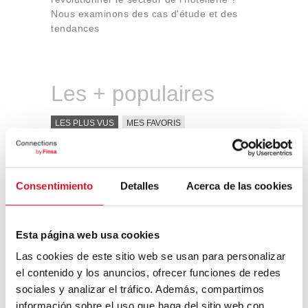
Nous examinons des cas d'étude et des
tendances
Les + populaires
LES PLUS VUS
MES FAVORIS
Rejoignez le mouvement FIRE : la
retraite avant 50 ans, c’est possible
Consentimiento
Detalles
Acerca de las cookies
Qu’est-ce que le constructivisme
russe ?
Esta página web usa cookies
Las cookies de este sitio web se usan para personalizar
el contenido y los anuncios, ofrecer funciones de redes
Un voyage à travers l’architecture
sociales y analizar el tráfico. Además, compartimos
Bauhaus
información sobre el uso que haga del sitio web con