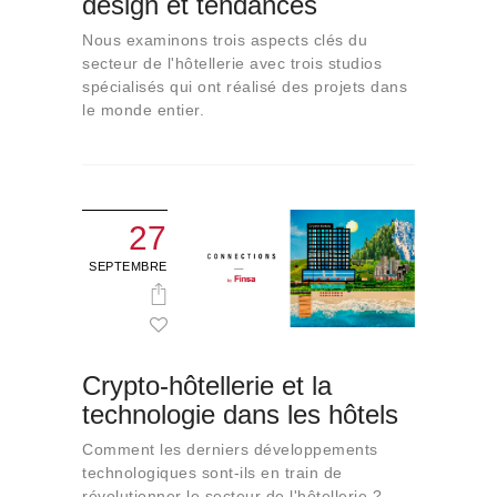
design et tendances
Qui sommes-nous
Nous examinons trois aspects clés du
Contact
secteur de l'hôtellerie avec trois studios
spécialisés qui ont réalisé des projets dans
le monde entier.
27
SEPTEMBRE
Crypto-hôtellerie et la
technologie dans les hôtels
Comment les derniers développements
technologiques sont-ils en train de
révolutionner le secteur de l'hôtellerie ?