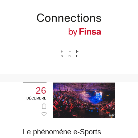
E
E
F
s
n
r
---ENLACES---
Tendances
Événements
26
Espaces
DÉCEMBRE
Matériels
Technologie
Connexion avec
Le phénomène e-Sports
Collaborations