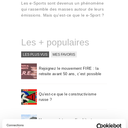
Qui sommes-nous
Les e-Sports sont devenus un phénomène
qui rassemble des masses autour de leurs
Contact
émissions. Mais qu'est-ce que le e-Sport ?
Les + populaires
LES PLUS VUS
MES FAVORIS
Rejoignez le mouvement FIRE : la
retraite avant 50 ans, c’est possible
Qu’est-ce que le constructivisme
russe ?
Un voyage à travers l’architecture
Bauhaus