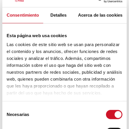
Consentimiento
Detalles
Acerca de las cookies
Mouvement FIRE : 4 conseils pour
prendre la retraite avant d’avoir 50 ans
Esta página web usa cookies
Cinq exemples d’entreprises qui
Las cookies de este sitio web se usan para personalizar
utilisent le big data pour mieux vous
el contenido y los anuncios, ofrecer funciones de redes
connaître
sociales y analizar el tráfico. Además, compartimos
información sobre el uso que haga del sitio web con
Connexions avec
nuestros partners de redes sociales, publicidad y análisis
web, quienes pueden combinarla con otra información
CONNEXION AVEC… David
que les haya proporcionado o que hayan recopilado a
Camba, PDG de Birdmind
partir del uso que haya hecho de sus servicios.
S
CONNEXION AVEC… Mogu
Necesarias
e
l