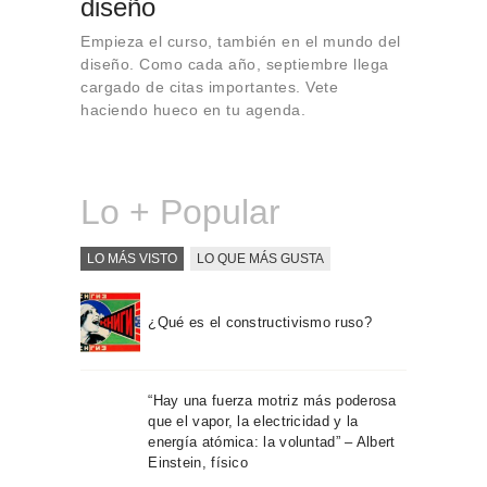
diseño
Sobre Connections
by Finsa
Empieza el curso, también en el mundo del
diseño. Como cada año, septiembre llega
Contacto
cargado de citas importantes. Vete
haciendo hueco en tu agenda.
Lo + Popular
LO MÁS VISTO
LO QUE MÁS GUSTA
¿Qué es el constructivismo ruso?
“Hay una fuerza motriz más poderosa
que el vapor, la electricidad y la
energía atómica: la voluntad” – Albert
Einstein, físico