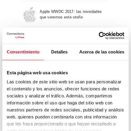
Apple WWDC 2017: las novedades
que veremos este otoño
Un viaje por la arquitectura Bauhaus
Consentimiento
Detalles
Acerca de las cookies
Diseño de muebles sostenible:
reciclable y reciclado
Esta página web usa cookies
Las cookies de este sitio web se usan para personalizar
Conexión con
el contenido y los anuncios, ofrecer funciones de redes
sociales y analizar el tráfico. Además, compartimos
CONEXIÓN CON… David
información sobre el uso que haga del sitio web con
Camba, CEO de Birdmind
nuestros partners de redes sociales, publicidad y análisis
web, quienes pueden combinarla con otra información
que les haya proporcionado o que hayan recopilado a
CONEXIÓN CON… Mogu
partir del uso que haya hecho de sus servicios.