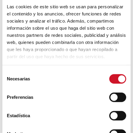
Las cookies de este sitio web se usan para personalizar
el contenido y los anuncios, ofrecer funciones de redes
sociales y analizar el tráfico. Además, compartimos
Un viaje por la arquitectura Bauhaus
información sobre el uso que haga del sitio web con
nuestros partners de redes sociales, publicidad y análisis
web, quienes pueden combinarla con otra información
Diseño de muebles sostenible:
que les haya proporcionado o que hayan recopilado a
reciclable y reciclado
partir del uso que haya hecho de sus servicios.
Conexión con
S
Necesarias
e
CONEXIÓN CON… David
l
Camba, CEO de Birdmind
e
Preferencias
c
c
CONEXIÓN CON… Mogu
i
Estadística
ó
n