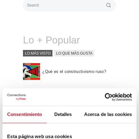
Lo + Popular
LO MÁS VISTO
LO QUE MÁS GUSTA
¿Qué es el constructivismo ruso?
“Hay una fuerza motriz más poderosa
que el vapor, la electricidad y la
energía atómica: la voluntad” – Albert
Einstein, físico
Consentimiento
Detalles
Acerca de las cookies
Apple WWDC 2017: las novedades
Esta página web usa cookies
que veremos este otoño