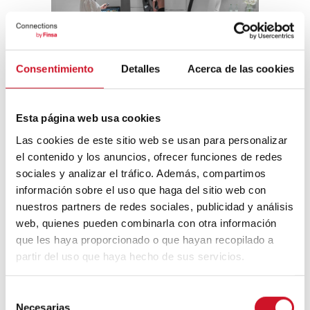
Alexander Haiden para Lanserhof
Consentimiento
Detalles
Acerca de las cookies
Esta página web usa cookies
Las cookies de este sitio web se usan para personalizar
el contenido y los anuncios, ofrecer funciones de redes
sociales y analizar el tráfico. Además, compartimos
Navegación
información sobre el uso que haga del sitio web con
de
nuestros partners de redes sociales, publicidad y análisis
Next
NEXT ARTICLE
Previous
PREVIOUS ARTICLE
web, quienes pueden combinarla con otra información
article
Hoteles
entradas
article
#Viernesdeinspira
experienciales
que les haya proporcionado o que hayan recopilado a
ción | Texturas |
para desconectar
partir del uso que haya hecho de sus servicios.
Fado
del mundo
S
Related Posts
Necesarias