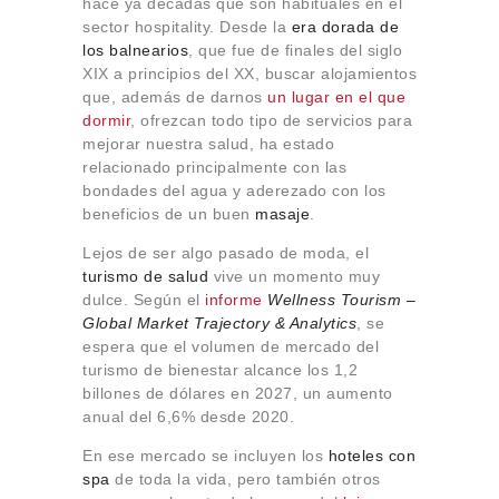
hace ya décadas que son habituales en el
Sobre Connections
sector hospitality. Desde la
era dorada de
by Finsa
los balnearios
, que fue de finales del siglo
Contacto
XIX a principios del XX, buscar alojamientos
que, además de darnos
un lugar en el que
dormir
, ofrezcan todo tipo de servicios para
mejorar nuestra salud, ha estado
relacionado principalmente con las
bondades del agua y aderezado con los
beneficios de un buen
masaje
.
Lejos de ser algo pasado de moda, el
turismo de salud
vive un momento muy
dulce. Según el
informe
Wellness Tourism –
Global Market Trajectory & Analytics
, se
espera que el volumen de mercado del
turismo de bienestar alcance los 1,2
billones de dólares en 2027, un aumento
anual del 6,6% desde 2020.
En ese mercado se incluyen los
hoteles con
spa
de toda la vida, pero también otros