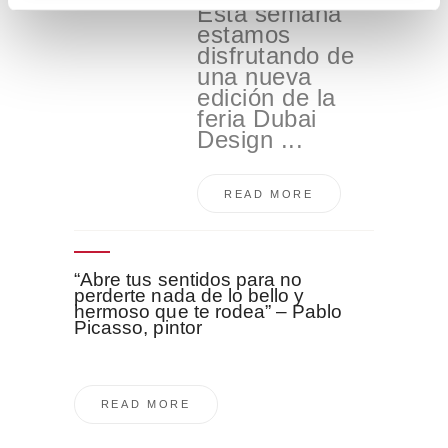
Esta semana
i
estamos
e
disfrutando de
n
una nueva
t
edición de la
o
feria Dubai
Design ...
READ MORE
“Abre tus sentidos para no
perderte nada de lo bello y
hermoso que te rodea” – Pablo
Picasso, pintor
READ MORE