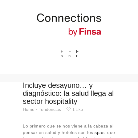
E
E
F
s
n
r
---ENLACES---
Tendencias
Eventos
Incluye desayuno… y
diagnóstico: la salud llega al
Espacios
sector hospitality
Materiales
Home
Tendencias
1
Like
Tecnologia
Conexión con
Lo primero que se nos viene a la cabeza al
Colaboraciones
pensar en salud y hoteles son los
spas
, que