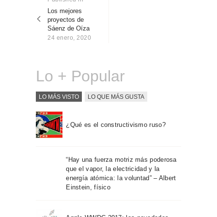
Sobre Connections
post:
Los mejores
entradas
by Finsa
proyectos de
Sáenz de Oíza
Contacto
24 enero, 2020
Lo + Popular
LO MÁS VISTO
LO QUE MÁS GUSTA
¿Qué es el constructivismo ruso?
“Hay una fuerza motriz más poderosa
que el vapor, la electricidad y la
energía atómica: la voluntad” – Albert
Einstein, físico