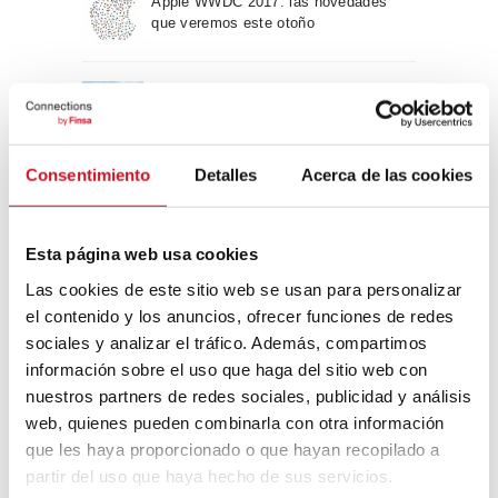
Apple WWDC 2017: las novedades
que veremos este otoño
Un viaje por la arquitectura Bauhaus
Consentimiento
Detalles
Acerca de las cookies
Diseño de muebles sostenible:
reciclable y reciclado
Esta página web usa cookies
Conexión con
Las cookies de este sitio web se usan para personalizar
el contenido y los anuncios, ofrecer funciones de redes
sociales y analizar el tráfico. Además, compartimos
CONEXIÓN CON… David
Camba, CEO de Birdmind
información sobre el uso que haga del sitio web con
nuestros partners de redes sociales, publicidad y análisis
web, quienes pueden combinarla con otra información
que les haya proporcionado o que hayan recopilado a
CONEXIÓN CON… Mogu
partir del uso que haya hecho de sus servicios.