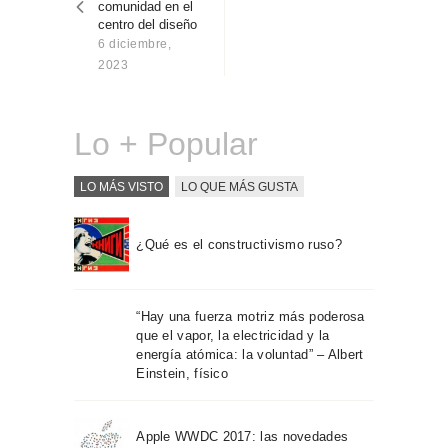
comunidad en el
Sobre Connections
centro del diseño
by Finsa
6 diciembre,
Contacto
2023
Lo + Popular
LO MÁS VISTO
LO QUE MÁS GUSTA
¿Qué es el constructivismo ruso?
“Hay una fuerza motriz más poderosa
que el vapor, la electricidad y la
energía atómica: la voluntad” – Albert
Einstein, físico
Apple WWDC 2017: las novedades