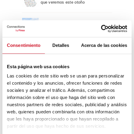
que veremos este otoño
Un viaje por la arquitectura Bauhaus
Consentimiento
Detalles
Acerca de las cookies
Diseño de muebles sostenible:
reciclable y reciclado
Esta página web usa cookies
Conexión con
Las cookies de este sitio web se usan para personalizar
el contenido y los anuncios, ofrecer funciones de redes
CONEXIÓN CON… David
sociales y analizar el tráfico. Además, compartimos
Camba, CEO de Birdmind
información sobre el uso que haga del sitio web con
nuestros partners de redes sociales, publicidad y análisis
web, quienes pueden combinarla con otra información
CONEXIÓN CON… Mogu
que les haya proporcionado o que hayan recopilado a
partir del uso que haya hecho de sus servicios.