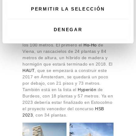
e
PERMITIR LA SELECCIÓN
n
t
i
DENEGAR
Pero hay ya proyectos en construcción que
m
seguirán subiendo el listón, acercándose a
i
los 100 metros. El primero el
Ho-Ho
de
e
Viena, un rascacielos de 24 plantas y 84
n
metros de altura, un híbrido de madera y
hormigón que estará terminado en 2018. El
t
HAUT
, que se empezará a construir este
o
2017 en Ámsterdam, se quedará un poco
por debajo, con 21 pisos y 73 metros.
También está en la lista el
Hyperión
de
Burdeos, con 18 plantas y 57 metros. Ya en
2023 debería estar finalizado en Estocolmo
el proyecto vencedor del concurso
HSB
2023
, con 34 plantas.