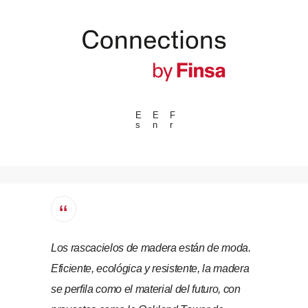
E
E
F
s
n
r
---ENLACES---
Tendencias
Eventos
Espacios
Materiales
Los rascacielos de madera están de moda.
Tecnologia
Eficiente, ecológica y resistente, la madera
Conexión con
se perfila como el material del futuro, con
Colaboraciones