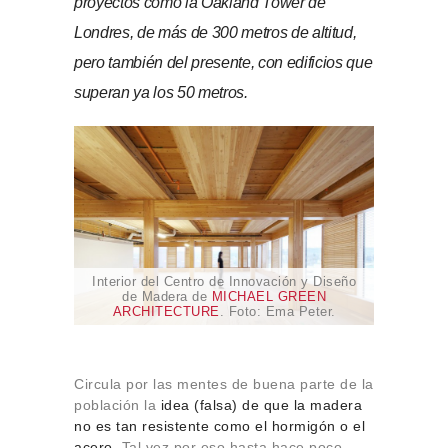
proyectos como la Oakland Tower de
Sobre Connections
by Finsa
Londres, de más de 300 metros de altitud,
pero también del presente, con edificios que
Contacto
superan ya los 50 metros.
Interior del Centro de Innovación y Diseño
de Madera de
MICHAEL GREEN
ARCHITECTURE
. Foto: Ema Peter.
Circula por las mentes de buena parte de la
población la
idea (falsa) de que la madera
no es tan resistente como el hormigón o el
acero
. Tal vez por eso hasta hace poco