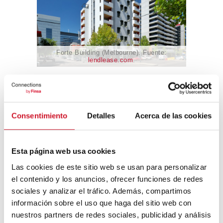
Forte Building (Melbourne). Fuente:
lendlease.com
.
El rascacielos de madera
Consentimiento
Detalles
Acerca de las cookies
más alto del mundo está en
Vancouver
Esta página web usa cookies
Actualmente se ha superado este estigma y
Las cookies de este sitio web se usan para personalizar
la madera se hace visible en el exterior y el
el contenido y los anuncios, ofrecer funciones de redes
interior, como en la residencia de
sociales y analizar el tráfico. Además, compartimos
estudiantes
Brock Commons
en Vancouver.
información sobre el uso que haga del sitio web con
Con 53 metros de altura, se acaba de
convertir en el rascacielos de madera más
nuestros partners de redes sociales, publicidad y análisis