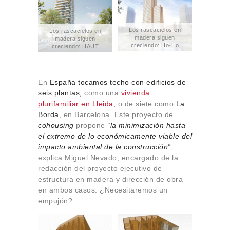
Los rascacielos en
Los rascacielos en
madera siguen
madera siguen
creciendo: Ho-Ho
creciendo: HAUT
Building (Viena). Fuente:
(Amsterdam). Fuente:
lainer.at.
Team V Architecture.
En
España tocamos techo con edificios de
seis plantas,
como una
vivienda
plurifamiliar en Lleida,
o de siete como
La
Borda
, en Barcelona. Este proyecto de
cohousing
propone
“la minimización hasta
el extremo de lo económicamente viable del
impacto ambiental de la construcción”
,
explica Miguel Nevado, encargado de la
redacción del proyecto ejecutivo de
estructura en madera y dirección de obra
en ambos casos. ¿Necesitaremos un
empujón?