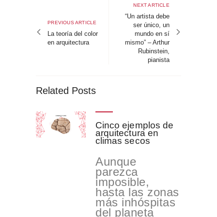
de
Next
NEXT ARTICLE
article
“Un artista debe
entradas
Previous
PREVIOUS ARTICLE
ser único, un
article
La teoría del color
mundo en sí
en arquitectura
mismo” – Arthur
Rubinstein,
pianista
Related Posts
Cinco ejemplos de
arquitectura en
climas secos
Aunque
parezca
imposible,
hasta las zonas
más inhóspitas
del planeta