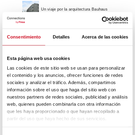
Un viaje por la arquitectura Bauhaus
Diseño de muebles sostenible:
Consentimiento
Detalles
Acerca de las cookies
reciclable y reciclado
Conexión con
Esta página web usa cookies
Las cookies de este sitio web se usan para personalizar
CONEXIÓN CON… David
el contenido y los anuncios, ofrecer funciones de redes
Camba, CEO de Birdmind
sociales y analizar el tráfico. Además, compartimos
información sobre el uso que haga del sitio web con
nuestros partners de redes sociales, publicidad y análisis
CONEXIÓN CON… Mogu
web, quienes pueden combinarla con otra información
que les haya proporcionado o que hayan recopilado a
partir del uso que haya hecho de sus servicios.
Colaboraciones
S