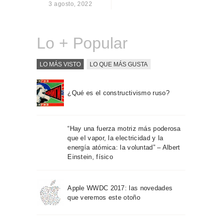
3 agosto, 2022
Sobre Connections
by Finsa
Contacto
Lo + Popular
LO MÁS VISTO
LO QUE MÁS GUSTA
¿Qué es el constructivismo ruso?
“Hay una fuerza motriz más poderosa
que el vapor, la electricidad y la
energía atómica: la voluntad” – Albert
Einstein, físico
Apple WWDC 2017: las novedades
que veremos este otoño