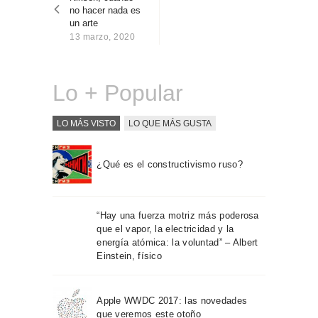
entradas
Sobre Connections
no hacer nada es
by Finsa
un arte
13 marzo, 2020
Contacto
Lo + Popular
LO MÁS VISTO
LO QUE MÁS GUSTA
¿Qué es el constructivismo ruso?
“Hay una fuerza motriz más poderosa
que el vapor, la electricidad y la
energía atómica: la voluntad” – Albert
Einstein, físico
Apple WWDC 2017: las novedades
que veremos este otoño