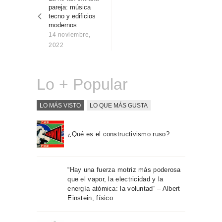
entradas
Sobre Connections
pareja: música
by Finsa
tecno y edificios
modernos
Contacto
14 noviembre,
2022
Lo + Popular
LO MÁS VISTO
LO QUE MÁS GUSTA
¿Qué es el constructivismo ruso?
“Hay una fuerza motriz más poderosa
que el vapor, la electricidad y la
energía atómica: la voluntad” – Albert
Einstein, físico