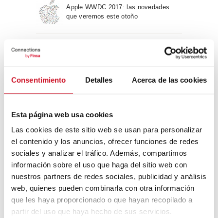
Apple WWDC 2017: las novedades
que veremos este otoño
Un viaje por la arquitectura Bauhaus
Consentimiento
Detalles
Acerca de las cookies
Diseño de muebles sostenible:
reciclable y reciclado
Esta página web usa cookies
Las cookies de este sitio web se usan para personalizar
Conexión con
el contenido y los anuncios, ofrecer funciones de redes
sociales y analizar el tráfico. Además, compartimos
CONEXIÓN CON… David
información sobre el uso que haga del sitio web con
Camba, CEO de Birdmind
nuestros partners de redes sociales, publicidad y análisis
web, quienes pueden combinarla con otra información
que les haya proporcionado o que hayan recopilado a
CONEXIÓN CON… Mogu
partir del uso que haya hecho de sus servicios.