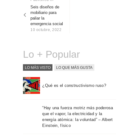
Sobre Connections
post:
Seis diseños de
entradas
by Finsa
mobiliario para
paliar la
Contacto
emergencia social
10 octubre, 2022
Lo + Popular
LO MÁS VISTO
LO QUE MÁS GUSTA
¿Qué es el constructivismo ruso?
“Hay una fuerza motriz más poderosa
que el vapor, la electricidad y la
energía atómica: la voluntad” – Albert
Einstein, físico