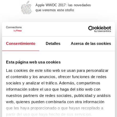
Apple WWDC 2017: las novedades
que veremos este otoño
Un viaje por la arquitectura Bauhaus
Consentimiento
Detalles
Acerca de las cookies
Diseño de muebles sostenible:
reciclable y reciclado
Esta página web usa cookies
Las cookies de este sitio web se usan para personalizar
Conexión con
el contenido y los anuncios, ofrecer funciones de redes
sociales y analizar el tráfico. Además, compartimos
CONEXIÓN CON… David
información sobre el uso que haga del sitio web con
Camba, CEO de Birdmind
nuestros partners de redes sociales, publicidad y análisis
web, quienes pueden combinarla con otra información
que les haya proporcionado o que hayan recopilado a
CONEXIÓN CON… Mogu
partir del uso que haya hecho de sus servicios.