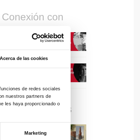
Conexión con
CONEXIÓN CON… David
Camba, CEO de Birdmind
Acerca de las cookies
CONEXIÓN CON… Mogu
 funciones de redes sociales
con nuestros partners de
ue les haya proporcionado o
Colaboraciones
#ViernesDeInspiración |
Marketing
Artistas en madera | José