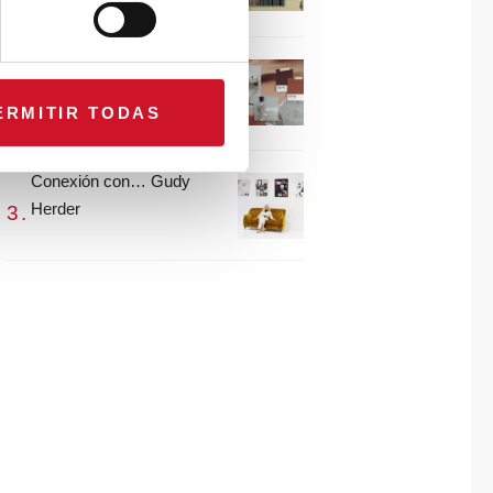
María Guijarro
#ViernesDeInspiración |
Artistas en madera |
ERMITIR TODAS
Eguzkiñe Egaña
Conexión con… Gudy
Herder