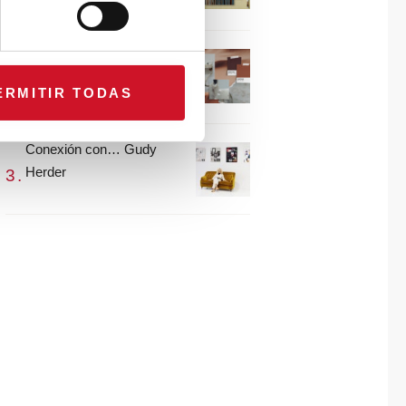
María Guijarro
#ViernesDeInspiración |
Artistas en madera |
ERMITIR TODAS
Eguzkiñe Egaña
Conexión con… Gudy
Herder