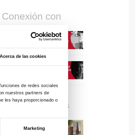
Conexión con
CONEXIÓN CON… David
Camba, CEO de Birdmind
Acerca de las cookies
CONEXIÓN CON… Mogu
 funciones de redes sociales
con nuestros partners de
ue les haya proporcionado o
Colaboraciones
#ViernesDeInspiración |
Marketing
Artistas en madera | José