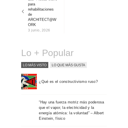
entradas
Sobre Connections
para
by Finsa
rehabilitaciones
de
Contacto
ARCHITECT@W
ORK
3 junio, 2026
Lo + Popular
LO MÁS VISTO
LO QUE MÁS GUSTA
¿Qué es el constructivismo ruso?
“Hay una fuerza motriz más poderosa
que el vapor, la electricidad y la
energía atómica: la voluntad” – Albert
Einstein, físico