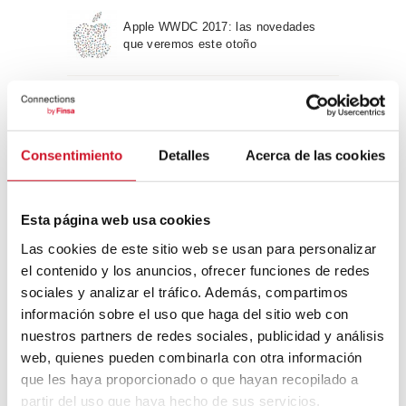
Apple WWDC 2017: las novedades
que veremos este otoño
Un viaje por la arquitectura Bauhaus
Consentimiento
Detalles
Acerca de las cookies
Diseño de muebles sostenible:
reciclable y reciclado
Esta página web usa cookies
Las cookies de este sitio web se usan para personalizar
Conexión con
el contenido y los anuncios, ofrecer funciones de redes
sociales y analizar el tráfico. Además, compartimos
CONEXIÓN CON… David
información sobre el uso que haga del sitio web con
Camba, CEO de Birdmind
nuestros partners de redes sociales, publicidad y análisis
web, quienes pueden combinarla con otra información
que les haya proporcionado o que hayan recopilado a
CONEXIÓN CON… Mogu
partir del uso que haya hecho de sus servicios.