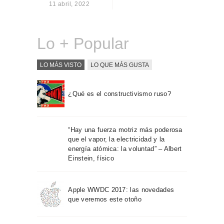
11 abril, 2022
Sobre Connections
by Finsa
Contacto
Lo + Popular
LO MÁS VISTO
LO QUE MÁS GUSTA
¿Qué es el constructivismo ruso?
“Hay una fuerza motriz más poderosa
que el vapor, la electricidad y la
energía atómica: la voluntad” – Albert
Einstein, físico
Apple WWDC 2017: las novedades
que veremos este otoño