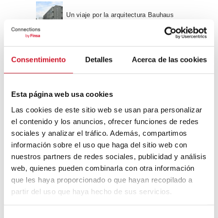
Un viaje por la arquitectura Bauhaus
Diseño de muebles sostenible:
Consentimiento
Detalles
Acerca de las cookies
reciclable y reciclado
Conexión con
Esta página web usa cookies
Las cookies de este sitio web se usan para personalizar
CONEXIÓN CON… David
el contenido y los anuncios, ofrecer funciones de redes
Camba, CEO de Birdmind
sociales y analizar el tráfico. Además, compartimos
información sobre el uso que haga del sitio web con
nuestros partners de redes sociales, publicidad y análisis
CONEXIÓN CON… Mogu
web, quienes pueden combinarla con otra información
que les haya proporcionado o que hayan recopilado a
partir del uso que haya hecho de sus servicios.
Colaboraciones
S