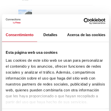
Un viaje por la arquitectura Bauhaus
Consentimiento
Detalles
Acerca de las cookies
Diseño de muebles sostenible:
reciclable y reciclado
Esta página web usa cookies
Conexión con
Las cookies de este sitio web se usan para personalizar
el contenido y los anuncios, ofrecer funciones de redes
CONEXIÓN CON… David
sociales y analizar el tráfico. Además, compartimos
Camba, CEO de Birdmind
información sobre el uso que haga del sitio web con
nuestros partners de redes sociales, publicidad y análisis
web, quienes pueden combinarla con otra información
CONEXIÓN CON… Mogu
que les haya proporcionado o que hayan recopilado a
partir del uso que haya hecho de sus servicios.