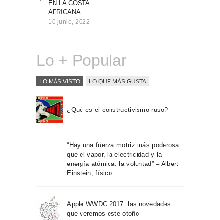
EN LA COSTA
Sobre Connections
AFRICANA
by Finsa
10 junio, 2022
Contacto
Lo + Popular
LO MÁS VISTO
LO QUE MÁS GUSTA
¿Qué es el constructivismo ruso?
“Hay una fuerza motriz más poderosa
que el vapor, la electricidad y la
energía atómica: la voluntad” – Albert
Einstein, físico
Apple WWDC 2017: las novedades
que veremos este otoño