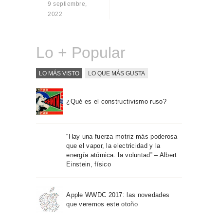
9 septiembre,
Sobre Connections
2022
by Finsa
Contacto
Lo + Popular
LO MÁS VISTO
LO QUE MÁS GUSTA
¿Qué es el constructivismo ruso?
“Hay una fuerza motriz más poderosa
que el vapor, la electricidad y la
energía atómica: la voluntad” – Albert
Einstein, físico
Apple WWDC 2017: las novedades
que veremos este otoño