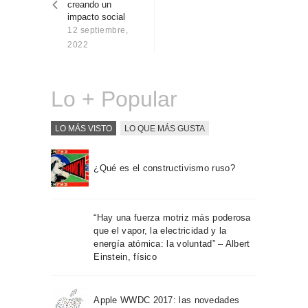
creando un
Sobre Connections
impacto social
by Finsa
12 septiembre,
Contacto
2022
Lo + Popular
LO MÁS VISTO
LO QUE MÁS GUSTA
¿Qué es el constructivismo ruso?
“Hay una fuerza motriz más poderosa
que el vapor, la electricidad y la
energía atómica: la voluntad” – Albert
Einstein, físico
Apple WWDC 2017: las novedades