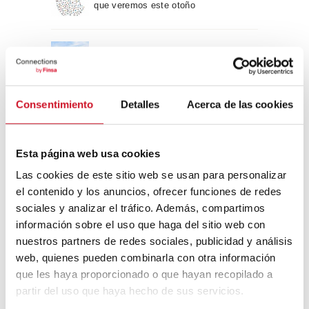
que veremos este otoño
Un viaje por la arquitectura Bauhaus
Consentimiento
Detalles
Acerca de las cookies
Diseño de muebles sostenible:
reciclable y reciclado
Esta página web usa cookies
Conexión con
Las cookies de este sitio web se usan para personalizar
el contenido y los anuncios, ofrecer funciones de redes
CONEXIÓN CON… David
sociales y analizar el tráfico. Además, compartimos
Camba, CEO de Birdmind
información sobre el uso que haga del sitio web con
nuestros partners de redes sociales, publicidad y análisis
web, quienes pueden combinarla con otra información
CONEXIÓN CON… Mogu
que les haya proporcionado o que hayan recopilado a
partir del uso que haya hecho de sus servicios.