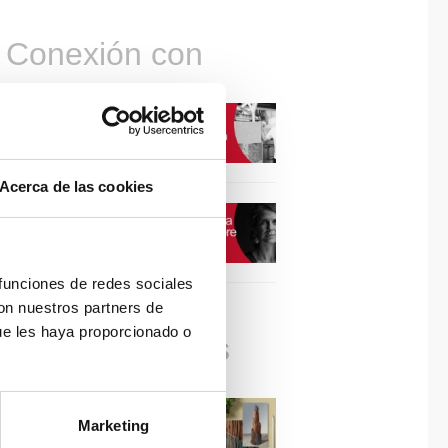
Conexión con
CONEXIÓN CON… David
Camba, CEO de Birdmind
Acerca de las cookies
CONEXIÓN CON… Mogu
 funciones de redes sociales
con nuestros partners de
ue les haya proporcionado o
Colaboraciones
#ViernesDeInspiración |
Marketing
Artistas en madera | José