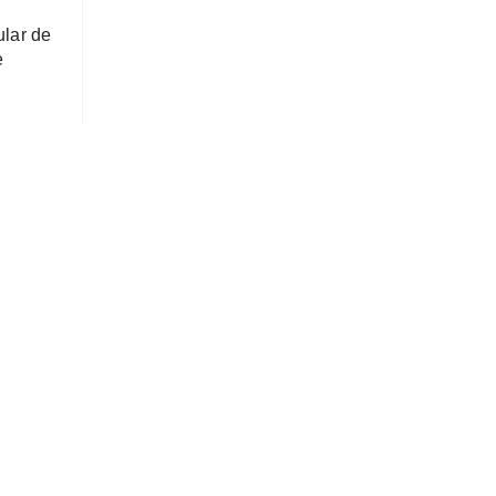
ular de
e