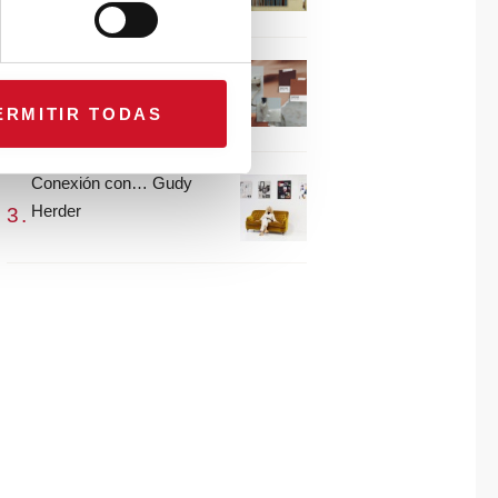
María Guijarro
#ViernesDeInspiración |
Artistas en madera |
ERMITIR TODAS
Eguzkiñe Egaña
Conexión con… Gudy
Herder