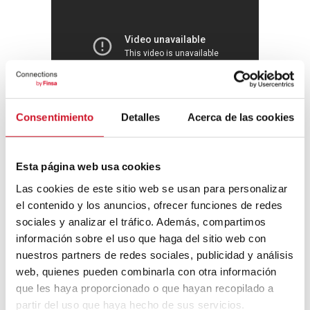
Consentimiento
Detalles
Acerca de las cookies
Esta página web usa cookies
Las cookies de este sitio web se usan para personalizar
el contenido y los anuncios, ofrecer funciones de redes
“Es una revolución como la que causó la
sociales y analizar el tráfico. Además, compartimos
aparición de los primeros computadores”
,
información sobre el uso que haga del sitio web con
indica Alejandro Pozas-Kerstjens,
nuestros partners de redes sociales, publicidad y análisis
investigador del Instituto de Ciencias
web, quienes pueden combinarla con otra información
Fotónicas de Barcelona
en declaraciones a
que les haya proporcionado o que hayan recopilado a
la BBC
. Sus aplicaciones en la vida real
serán innumerables. “Desde permitirnos
partir del uso que haya hecho de sus servicios.