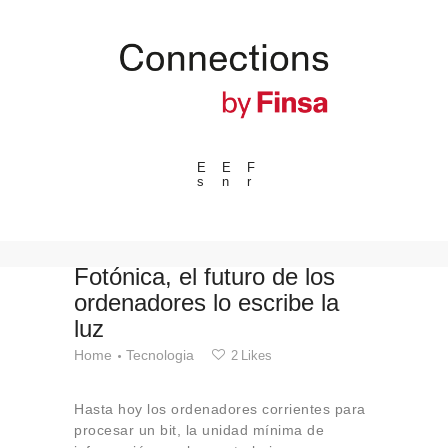
E
E
F
s
n
r
---ENLACES---
Tendencias
Eventos
Fotónica, el futuro de los
ordenadores lo escribe la
Espacios
luz
Materiales
Home
Tecnologia
2
Likes
Tecnologia
Conexión con
Hasta hoy los ordenadores corrientes para
Colaboraciones
procesar un bit, la unidad mínima de