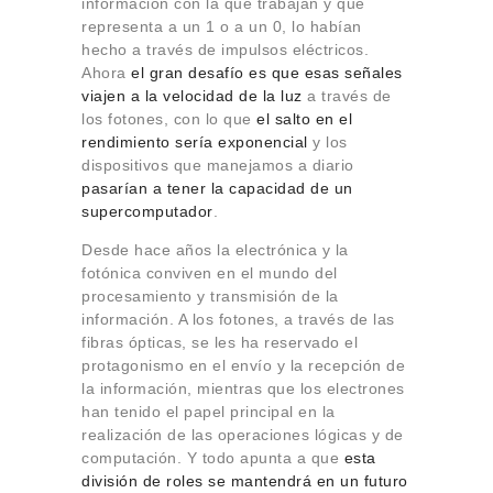
información con la que trabajan y que
Sobre Connections
representa a un 1 o a un 0, lo habían
by Finsa
hecho a través de impulsos eléctricos.
Contacto
Ahora
el gran desafío es que esas señales
viajen a la velocidad de la luz
a través de
los fotones, con lo que
el salto en el
rendimiento sería exponencial
y los
dispositivos que manejamos a diario
pasarían a tener la capacidad de un
supercomputador
.
Desde hace años la electrónica y la
fotónica conviven en el mundo del
procesamiento y transmisión de la
información. A los fotones, a través de las
fibras ópticas, se les ha reservado el
protagonismo en el envío y la recepción de
la información, mientras que los electrones
han tenido el papel principal en la
realización de las operaciones lógicas y de
computación. Y todo apunta a que
esta
división de roles se mantendrá en un futuro