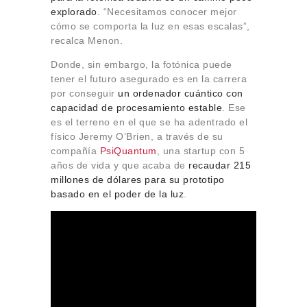
explorado
. “Necesitamos conocer mejor
cómo se comporta la luz en esas escalas”,
recalca Menon.
Donde, sin embargo, la fotónica puede
tener el futuro asegurado es en la carrera
por conseguir
un ordenador cuántico con
capacidad de procesamiento estable
. Ese
es el terreno en el que se ha adentrado el
físico Jeremy O’Brien, a través de su
compañía
PsiQuantum
, una startup con 5
años de vida y que acaba de
recaudar 215
millones de dólares para su prototipo
basado en el poder de la luz
.