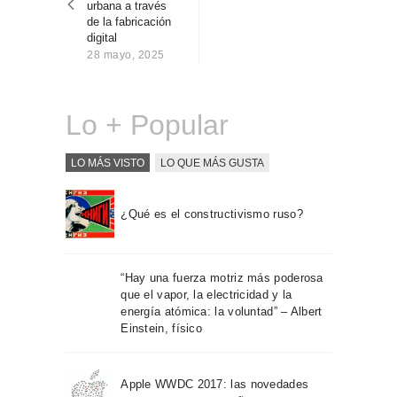
urbana a través
Sobre Connections
de la fabricación
by Finsa
digital
28 mayo, 2025
Contacto
Lo + Popular
LO MÁS VISTO
LO QUE MÁS GUSTA
¿Qué es el constructivismo ruso?
“Hay una fuerza motriz más poderosa
que el vapor, la electricidad y la
energía atómica: la voluntad” – Albert
Einstein, físico
Apple WWDC 2017: las novedades