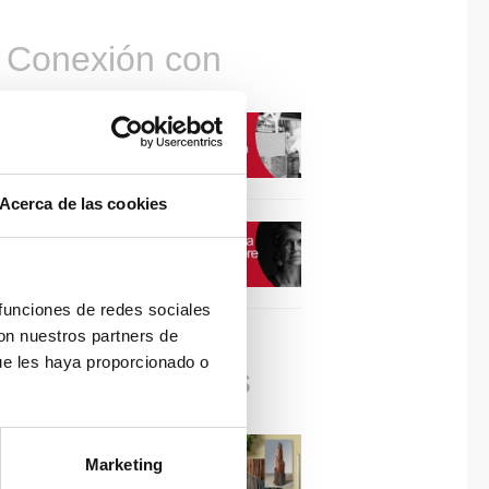
Conexión con
CONEXIÓN CON… David
Camba, CEO de Birdmind
Acerca de las cookies
CONEXIÓN CON… Mogu
 funciones de redes sociales
con nuestros partners de
ue les haya proporcionado o
Colaboraciones
#ViernesDeInspiración |
Marketing
Artistas en madera | José