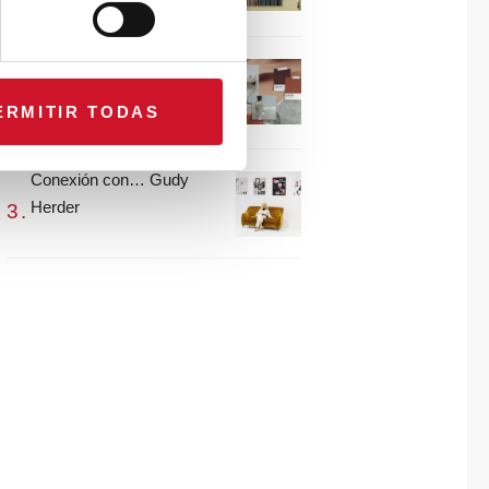
María Guijarro
#ViernesDeInspiración |
Artistas en madera |
ERMITIR TODAS
Eguzkiñe Egaña
Conexión con… Gudy
Herder