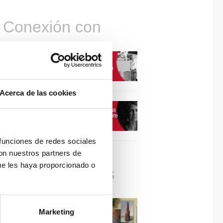
Conexión con
CONEXIÓN CON… David
Camba, CEO de Birdmind
Acerca de las cookies
CONEXIÓN CON… Mogu
 funciones de redes sociales
con nuestros partners de
ue les haya proporcionado o
Colaboraciones
#ViernesDeInspiración |
Marketing
Artistas en madera | José