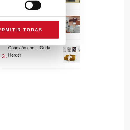
María Guijarro
#ViernesDeInspiración |
Artistas en madera |
ERMITIR TODAS
Eguzkiñe Egaña
Conexión con… Gudy
Herder