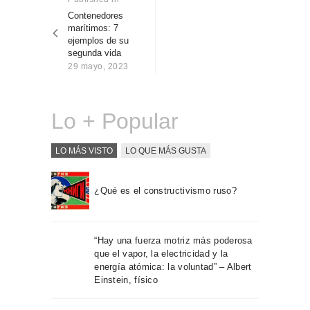
Sobre Connections
post:
Contenedores
entradas
by Finsa
marítimos: 7
ejemplos de su
Contacto
segunda vida
29 mayo, 2023
Lo + Popular
LO MÁS VISTO
LO QUE MÁS GUSTA
¿Qué es el constructivismo ruso?
“Hay una fuerza motriz más poderosa
que el vapor, la electricidad y la
energía atómica: la voluntad” – Albert
Einstein, físico