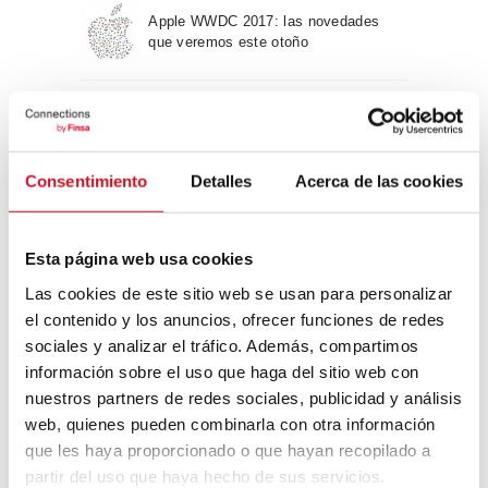
Apple WWDC 2017: las novedades
que veremos este otoño
Un viaje por la arquitectura Bauhaus
Consentimiento
Detalles
Acerca de las cookies
Diseño de muebles sostenible:
reciclable y reciclado
Esta página web usa cookies
Las cookies de este sitio web se usan para personalizar
Conexión con
el contenido y los anuncios, ofrecer funciones de redes
sociales y analizar el tráfico. Además, compartimos
CONEXIÓN CON… David
información sobre el uso que haga del sitio web con
Camba, CEO de Birdmind
nuestros partners de redes sociales, publicidad y análisis
web, quienes pueden combinarla con otra información
que les haya proporcionado o que hayan recopilado a
CONEXIÓN CON… Mogu
partir del uso que haya hecho de sus servicios.