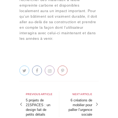
empreinte carbone et disponibles
localement aura un impact important. Pour
qu’un bâtiment soit vraiment durable, il doit
aller au-delà de sa construction et prendre
en compte la façon dont l’utilisateur
interagira avec celui-ci maintenant et dans
les années à venir.
Navigation
de
Previous
Next
PREVIOUS ARTICLE
NEXT ARTICLE
article
article
5 projets de
6 créations de
l’article
21SPACES : un
mobilier pour
design fait de
pallier l’urgence
petits détails
sociale