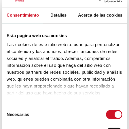
qui est essentiel.
Consentimiento
Detalles
Acerca de las cookies
Selon vous, quels grands défis nous
attendent dans les années à venir en
matière d’architecture et de design
d’intérieur ?
Esta página web usa cookies
Las cookies de este sitio web se usan para personalizar
La
crise climatique
est probablement l’un
el contenido y los anuncios, ofrecer funciones de redes
des plus grands défis auxquels l’industrie
de l’architecture et du design sera
sociales y analizar el tráfico. Además, compartimos
confrontée dans les années à venir.
información sobre el uso que haga del sitio web con
L’augmentation du coût des matériaux et du
nuestros partners de redes sociales, publicidad y análisis
carburant due au Brexit, puis au covid puis
web, quienes pueden combinarla con otra información
au conflit russo-ukrainien a eu un grand
que les haya proporcionado o que hayan recopilado a
impact et a affecté les projets à toutes les
partir del uso que haya hecho de sus servicios.
étapes du processus. L’augmentation de la
demande de logements abordables et sûrs
continue d’être un sujet brûlant dans le
S
secteur et est devenu encore plus tendu en
Necesarias
e
raison des événements des deux dernières
l
années.