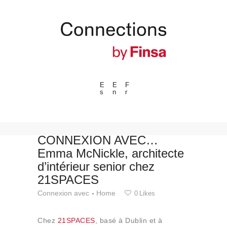
E
E
F
s
n
r
---ENLACES---
Tendances
Événements
CONNEXION AVEC…
Emma McNickle, architecte
Espaces
d’intérieur senior chez
Matériels
21SPACES
Technologie
Connexion avec
Home
0
Likes
Connexion avec
Collaborations
Chez
21SPACES
, basé à Dublin et à