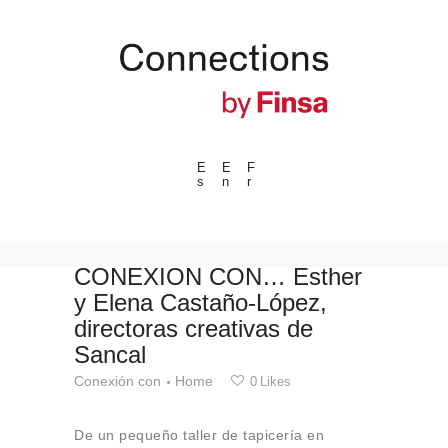
E
E
F
s
n
r
---ENLACES---
Tendencias
Eventos
CONEXIÓN CON… Esther
y Elena Castaño-López,
Espacios
directoras creativas de
Materiales
Sancal
Tecnologia
Conexión con
Home
0
Likes
Conexión con
Colaboraciones
De un pequeño taller de tapicería en