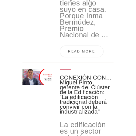
tienes algo
suyo en casa.
Porque Inma
Bermúdez,
Premio
Nacional de ...
READ MORE
CONEXIÓN CON…
Miguel Pinto,
gerente del Clúster
de la Edificación:
“La edificación
tradicional deberá
convivir con la
industrializada”
La edificación
es un sector