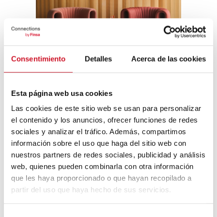
Consentimiento
Detalles
Acerca de las cookies
Esta página web usa cookies
¿De qué forma se consigue innovar y
mantener la inspiración en una empresa
Las cookies de este sitio web se usan para personalizar
como Sancal? ¿Cómo lográis actualizaros y
el contenido y los anuncios, ofrecer funciones de redes
estar al día?
sociales y analizar el tráfico. Además, compartimos
La inspiración está presente en muchos
información sobre el uso que haga del sitio web con
lugares, momentos y contextos. Somos
nuestros partners de redes sociales, publicidad y análisis
muy inquietas, con intereses muy diversos,
web, quienes pueden combinarla con otra información
que van desde la historia, la música y el
que les haya proporcionado o que hayan recopilado a
cine hasta la literatura o la arquitectura y el
partir del uso que haya hecho de sus servicios.
arte. Nuestra curiosidad nos permite
explorar nuevas ideas, influencias y
materiales. Arriesgar, aunque a veces nos
S