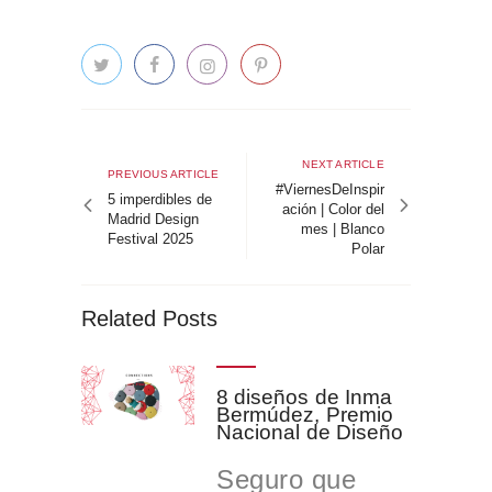
Navegación
de
Next
NEXT ARTICLE
Previous
PREVIOUS ARTICLE
article
#ViernesDeInspir
entradas
article
5 imperdibles de
ación | Color del
Madrid Design
mes | Blanco
Festival 2025
Polar
Related Posts
8 diseños de Inma
Bermúdez, Premio
Nacional de Diseño
Seguro que