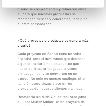
m
asegurando que todos los aspectos del
i
diseño se complementen y refuercen entre
e
sí, para que nuestras propuestas se
n
mantengan frescas y coherentes, reflejo de
t
nuestra personalidad.
o
¿Qué proyectos o productos os genera más
orgullo?
Cada proyecto en Sancal tiene un valor
especial, pero si tuviéramos que destacar
algunos, hablaríamos de aquellos que
nacen de ideas arriesgadas, a veces
extravagantes, y se convierten en un
clásico. No solo en nuestro catálogo, sino
también como piezas clave en los
proyectos de nuestros clientes y amigos.
Destacaría sin duda CoLab realizado junto
a Lucas Muñoz Muñoz, como proyecto de