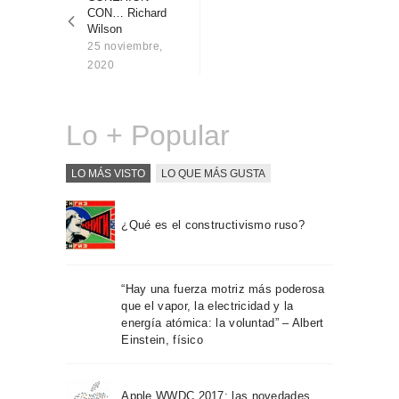
entradas
Sobre Connections
CON… Richard
by Finsa
Wilson
25 noviembre,
Contacto
2020
Lo + Popular
LO MÁS VISTO
LO QUE MÁS GUSTA
¿Qué es el constructivismo ruso?
“Hay una fuerza motriz más poderosa
que el vapor, la electricidad y la
energía atómica: la voluntad” – Albert
Einstein, físico
Apple WWDC 2017: las novedades