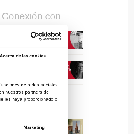
Conexión con
CONEXIÓN CON… David
Camba, CEO de Birdmind
Acerca de las cookies
CONEXIÓN CON… Mogu
 funciones de redes sociales
con nuestros partners de
ue les haya proporcionado o
Colaboraciones
#ViernesDeInspiración |
Marketing
Artistas en madera | José