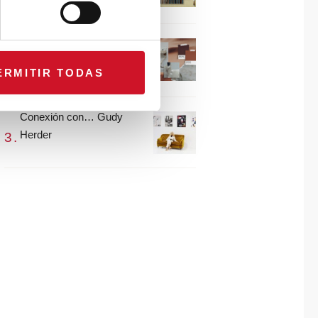
María Guijarro
#ViernesDeInspiración |
Artistas en madera |
ERMITIR TODAS
Eguzkiñe Egaña
Conexión con… Gudy
Herder