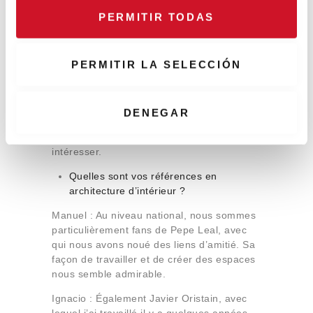
o
qui il est, une personne incroyablement
PERMITIR TODAS
n
créative.
s
Ignacio : À la place des intérieurs, je ferais
e
PERMITIR LA SELECCIÓN
l’enveloppe, l’architecture en elle-même.
n
t
Manuel : Quant à moi, je me laisse
influencer par les personnes et choses qui
i
DENEGAR
m’entourent. Si on me parle de sciences,
m
d’histoire, de technologie, je finis par m’y
i
intéresser.
e
Quelles sont vos références en
n
architecture d’intérieur ?
t
o
Manuel : Au niveau national, nous sommes
particulièrement fans de Pepe Leal, avec
qui nous avons noué des liens d’amitié. Sa
façon de travailler et de créer des espaces
nous semble admirable.
Ignacio : Également Javier Oristain, avec
lequel j’ai travaillé il y a quelques années.