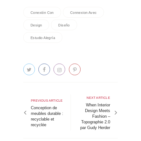
Conexión Con
Connexion Avec
Design
Diseño
Estudio Alegría
Navigation
de
Next
NEXT ARTICLE
Previous
PREVIOUS ARTICLE
article
When Interior
l’article
article
Conception de
Design Meets
meubles durable :
Fashion –
recyclable et
Topographie 2.0
recyclée
par Gudy Herder