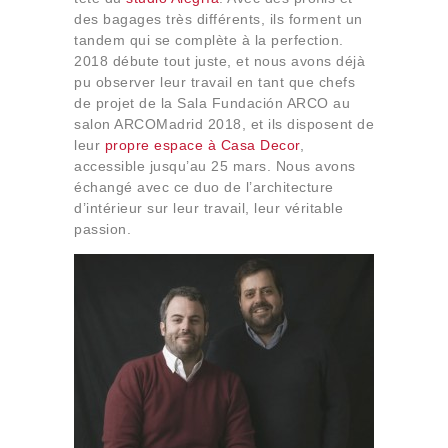
Qui sommes-nous
des bagages très différents, ils forment un
tandem qui se complète à la perfection.
Contact
2018 débute tout juste, et nous avons déjà
pu observer leur travail en tant que chefs
de projet de la Sala Fundación ARCO au
salon ARCOMadrid 2018, et ils disposent de
leur
propre espace à Casa Decor
,
accessible jusqu’au 25 mars. Nous avons
échangé avec ce duo de l’architecture
d’intérieur sur leur travail, leur véritable
passion.