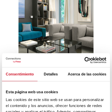
Salon Jake à Casa Decor 2017, par le
studio Alegría.
Consentimiento
Detalles
Acerca de las cookies
Comment vous déconnectez-vous
quand vous avez besoin de vous
détendre et reprendre des forces avant
Esta página web usa cookies
de poursuivre votre travail créatif ?
Las cookies de este sitio web se usan para personalizar
C’est justement notre problème, nous ne
el contenido y los anuncios, ofrecer funciones de redes
savons pas nous déconnecter. Pour nous,
sociales y analizar el tráfico. Además, compartimos