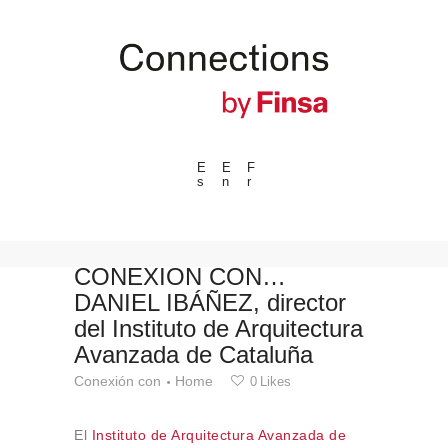
E
E
F
s
n
r
---ENLACES---
Tendencias
Eventos
CONEXIÓN CON…
DANIEL IBÁÑEZ, director
Espacios
del Instituto de Arquitectura
Materiales
Avanzada de Cataluña
Tecnologia
Conexión con
Home
0
Likes
Conexión con
Colaboraciones
El
Instituto de Arquitectura Avanzada de