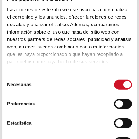
Cito a varios profesionales. En primer lugar,
Las cookies de este sitio web se usan para personalizar
a Alan Organski, profesor en Yale y director
el contenido y los anuncios, ofrecer funciones de redes
de Innovación en Bauhaus Earth. También
quiero destacar a dos colaboradores: Kiel
sociales y analizar el tráfico. Además, compartimos
Moe, coautor del libro
Urbanismos en
información sobre el uso que haga del sitio web con
madera
, y a Jane Hutton, paisajista que
nuestros partners de redes sociales, publicidad y análisis
lleva años realizando análisis de ciclos de
web, quienes pueden combinarla con otra información
vida. Y, por supuesto, no quiero olvidarme
que les haya proporcionado o que hayan recopilado a
de Nader Tehrani, mi arquitecto favorito, ni
partir del uso que haya hecho de sus servicios.
dejar de mencionar la publicación
Mass
timber
.
S
Necesarias
e
¿Qué aprendizajes has extraído en tu
l
faceta como profesor?
e
Preferencias
c
Ser solamente académico te aleja de la
profesión, y la profesión a veces te saca de
c
la realidad y no te permite hacer una
i
Estadística
reflexión profunda. Me siento afortunado de
ó
mantener las tres verticales que considero
n