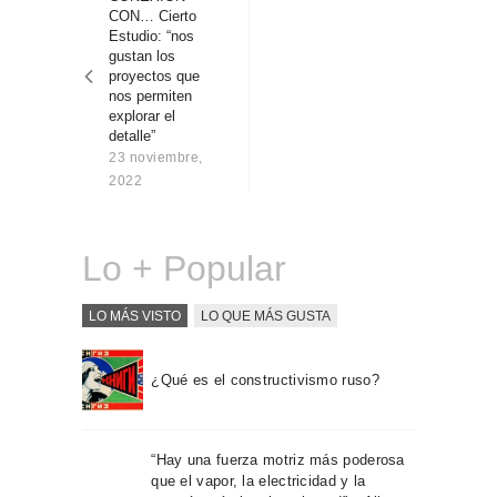
entradas
Sobre Connections
CON… Cierto
by Finsa
Estudio: “nos
gustan los
Contacto
proyectos que
nos permiten
explorar el
detalle”
23 noviembre,
2022
Lo + Popular
LO MÁS VISTO
LO QUE MÁS GUSTA
¿Qué es el constructivismo ruso?
“Hay una fuerza motriz más poderosa
que el vapor, la electricidad y la