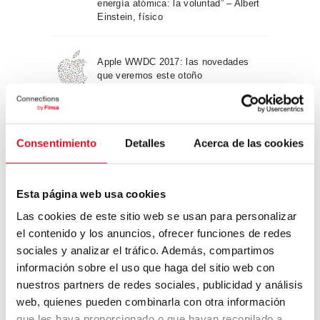
energía atómica: la voluntad” – Albert
Einstein, físico
Apple WWDC 2017: las novedades
que veremos este otoño
Un viaje por la arquitectura Bauhaus
Consentimiento
Detalles
Acerca de las cookies
Diseño de muebles sostenible:
Esta página web usa cookies
reciclable y reciclado
Las cookies de este sitio web se usan para personalizar
el contenido y los anuncios, ofrecer funciones de redes
Conexión con
sociales y analizar el tráfico. Además, compartimos
información sobre el uso que haga del sitio web con
CONEXIÓN CON… David
nuestros partners de redes sociales, publicidad y análisis
Camba, CEO de Birdmind
web, quienes pueden combinarla con otra información
que les haya proporcionado o que hayan recopilado a