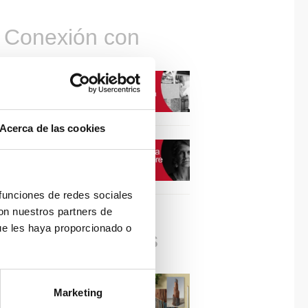
Conexión con
CONEXIÓN CON… David
Camba, CEO de Birdmind
Acerca de las cookies
CONEXIÓN CON… Mogu
 funciones de redes sociales
con nuestros partners de
ue les haya proporcionado o
Colaboraciones
#ViernesDeInspiración |
Marketing
Artistas en madera | José