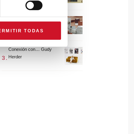
María Guijarro
#ViernesDeInspiración |
Artistas en madera |
ERMITIR TODAS
Eguzkiñe Egaña
Conexión con… Gudy
Herder