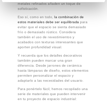
i
metales refinados añaden un toque de
e
sofisticación.
n
Eso sí, como en todo,
la combinación de
t
estos materiales debe ser equilibrada
para
o
evitar que el espacio se sienta demasiado
frío o demasiado rústico. Considera
también el uso de revestimientos y
acabados con texturas interesantes que
aporten profundidad visual.
Y recuerda que los detalles decorativos
también pueden marcar una gran
diferencia. Desde jarrones de cerámica
hasta lámparas de diseño, estos elementos
permiten personalizar el espacio y
adaptarlo a las necesidades del usuario.
Para ponértelo fácil, hemos recopilado una
serie de materiales que pueden intervenir
en tu proyecto de espacio industrial: