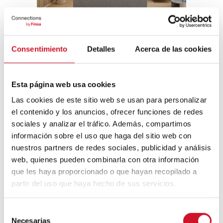
Estilo Industrial
Consentimiento
Detalles
Acerca de las cookies
Piensa que crear un espacio funcional y
acogedor implica también pensar en la
distribución
. Un diseño abierto que invite a
Esta página web usa cookies
la interacción y la fluidez hará que el lugar
Las cookies de este sitio web se usan para personalizar
sea más cómodo y adaptable. Detalles
como la incorporación de espacios de
el contenido y los anuncios, ofrecer funciones de redes
descanso o áreas de lectura también
sociales y analizar el tráfico. Además, compartimos
contribuyen a dar ese toque de sosiego a
información sobre el uso que haga del sitio web con
un entorno y un estilo que, de forma
nuestros partners de redes sociales, publicidad y análisis
radical, puede pecar de frío.
web, quienes pueden combinarla con otra información
Hay un as en la manga final.
La integración
que les haya proporcionado o que hayan recopilado a
de tecnología también puede hacer que el
partir del uso que haya hecho de sus servicios.
espacio sea más funcional y moderno
.
Sistemas de iluminación inteligente,
S
altavoces integrados o soluciones
Necesarias
domóticas pueden elevar la confortabilidad
e