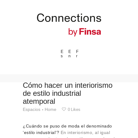
E
E
F
s
n
r
---ENLACES---
Tendencias
Eventos
Cómo hacer un interiorismo
de estilo industrial
Espacios
atemporal
Materiales
Espacios
Home
0
Likes
Tecnologia
Conexión con
¿Cuándo se puso de moda el denominado
Colaboraciones
‘estilo industrial’?
En interiorismo, al igual