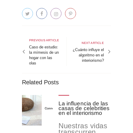
Navegación
de
Previous
PREVIOUS ARTICLE
Next
NEXT ARTICLE
article
Caso de estudio:
entradas
article
¿Cuánto influye el
la mímesis de un
algoritmo en el
hogar con las
interiorismo?
olas
Related Posts
La influencia de las
casas de celebrities
en el interiorismo
Nuestras vidas
transcurren