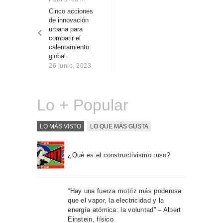
Sobre Connections
post:
Cinco acciones
entradas
by Finsa
de innovación
urbana para
Contacto
combatir el
calentamiento
global
26 junio, 2023
Lo + Popular
LO MÁS VISTO
LO QUE MÁS GUSTA
¿Qué es el constructivismo ruso?
“Hay una fuerza motriz más poderosa
que el vapor, la electricidad y la
energía atómica: la voluntad” – Albert
Einstein, físico