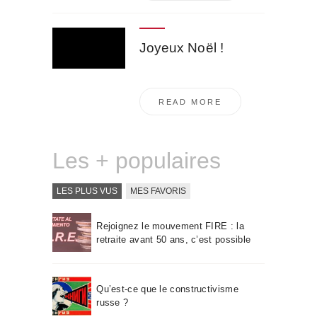
Joyeux Noël !
READ MORE
Les + populaires
LES PLUS VUS
MES FAVORIS
Rejoignez le mouvement FIRE : la
retraite avant 50 ans, c’est possible
Qu’est-ce que le constructivisme
russe ?