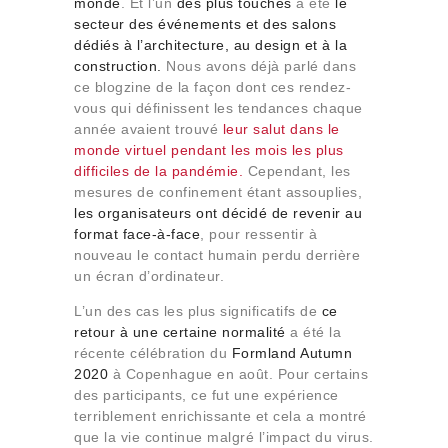
monde
. Et l’un
des plus touchés
a été
le
Qui sommes-nous
secteur des événements et des salons
Contact
dédiés à l’architecture, au design et à la
construction.
Nous avons déjà parlé dans
ce blogzine de la façon dont ces rendez-
vous qui définissent les tendances chaque
année avaient trouvé
leur salut dans le
monde virtuel pendant les mois les plus
difficiles de la pandémie.
Cependant, les
mesures de confinement étant assouplies,
les organisateurs ont décidé de revenir au
format face-à-face
, pour ressentir à
nouveau le contact humain perdu derrière
un écran d’ordinateur.
L’un des cas les plus significatifs de
ce
retour à une certaine normalité
a été la
récente célébration du
Formland Autumn
2020
à Copenhague en août. Pour certains
des participants, ce fut une expérience
terriblement enrichissante et cela a montré
que la vie continue malgré l’impact du virus.