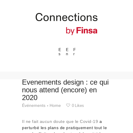
E
E
F
s
n
r
---ENLACES---
Tendances
Événements
Évenements design : ce qui
nous attend (encore) en
Espaces
2020
Matériels
Événements
Home
0
Likes
Technologie
Connexion avec
Il ne fait aucun doute que le Covid-19
a
Collaborations
perturbé les plans de pratiquement tout le