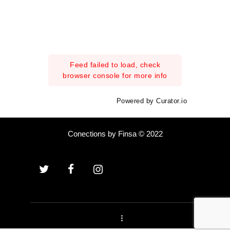
Feed failed to load, check
browser console for more info
Powered by Curator.io
Conections by Finsa © 2022