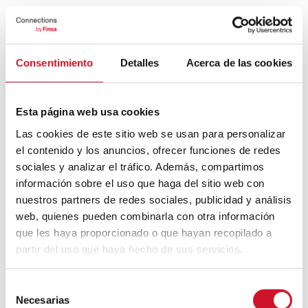
À Paris, alors que la
Paris Design Week
se
déroulait début septembre avec des
expositions ouvertes au public, l’événement
phare du secteur du design de la rentrée,
Consentimiento
Detalles
Acerca de las cookies
Maison & Objet, est passé au numérique
via la plateforme
Digital Fair
.
Esta página web usa cookies
https://www.instagram.com/p/CFO8olJoNJV/
Las cookies de este sitio web se usan para personalizar
Et d’autres salons n’ont eu d’autre choix
el contenido y los anuncios, ofrecer funciones de redes
que
d’annuler ou de modifier des dates
,
sociales y analizar el tráfico. Además, compartimos
comme l’
Orgatec
ou le salon également
renommé
Habitat de Valencia
, qui reporte
información sobre el uso que haga del sitio web con
sa célébration à 2021. Mais pour
nuestros partners de redes sociales, publicidad y análisis
compenser la perte de cette édition, il
web, quienes pueden combinarla con otra información
promeut
un événement spécial
adapté aux
que les haya proporcionado o que hayan recopilado a
circonstances actuelles et aux besoins des
partir del uso que haya hecho de sus servicios.
exposants qui se tiendra les
10, 11 et 12
novembre prochains
sous le nom de
Ágora
Encuentros Hábitat & Home Textiles
S
Premium VLC 2020
.
Necesarias
e