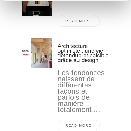
i
e
n
t
READ MORE
o
Architecture
optimiste : une vie
détendue et paisible
grâce au design
Les tendances
naissent de
différentes
façons et
parfois de
manière
totalement ...
READ MORE